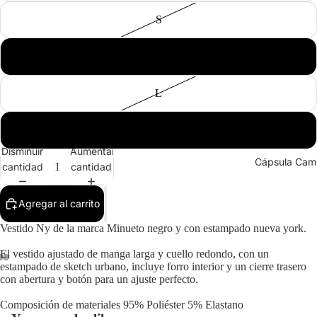
S
M
L
XL
Disminuir
Aumentar
Cápsula Cam
cantidad
cantidad
Agregar al carrito
Vestido Ny de la marca Minueto negro y con estampado nueva york.
El vestido ajustado de manga larga y cuello redondo, con un
estampado de sketch urbano, incluye forro interior y un cierre trasero
con abertura y botón para un ajuste perfecto.
Composición de materiales 95% Poliéster 5% Elastano