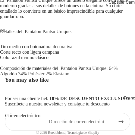
El Pantalon Pantsu Unique ofrece un diseño elegante con un toque
Cápsula Cam
moderno gracias a sus detalles de botones en la cintura. Su corte
entallado lo convierte en un básico imprescindible para cualquier
guardarropa.
Detalles del Pantalon Pantsu Unique:
Tiro medio con botonadura decorativa
Corte recto con ligera campana
Color azul marino clásico
Composición de materiales del Pantalon Pantsu Unique: 64%
Algodón 34% Poliéster 2% Elastano
You may also like
Pren
Por ser una cliente fiel:
10% DE DESCUENTO EXCLUSIVO
Suscribete a nuestra newsletter y consigue tu descuento
Política de privacidad
Correo electrónico
Política de envío
Aviso legal
© 2026
Ruedublond
,
Tecnología de Shopify