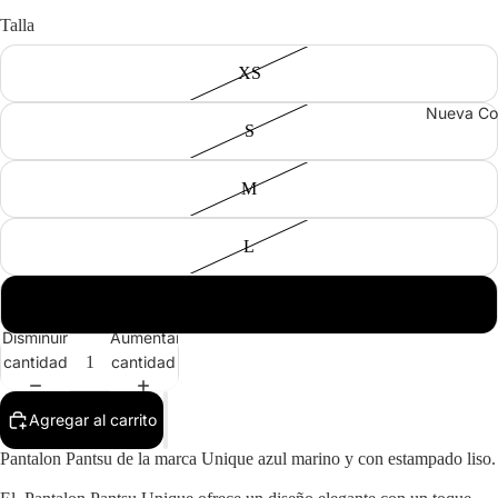
Talla
XS
Nueva Co
S
M
L
XL
Disminuir
Aumentar
cantidad
cantidad
Agregar al carrito
Pantalon Pantsu de la marca Unique azul marino y con estampado liso.